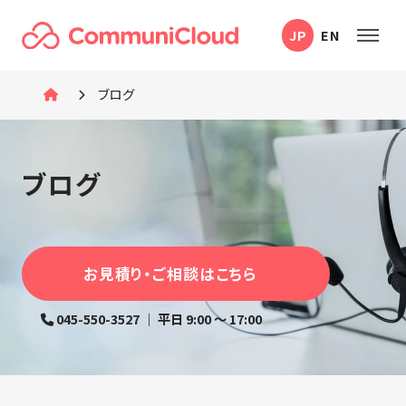
本
JP
EN
文
へ
移
ブログ
動
ブログ
お見積り・ご相談はこちら
045-550-3527 ｜ 平日 9:00 〜 17:00